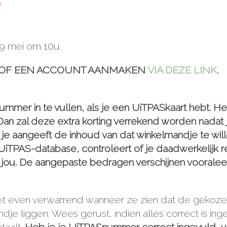
 9 mei om 10u.
N/OF EEN ACCOUNT AANMAKEN
VIA DEZE LINK
.
ummer in te vullen, als je een UiTPASkaart hebt. H
n zal deze extra korting verrekend worden nadat je d
je aangeeft de inhoud van dat winkelmandje te wil
iTPAS-database, controleert of je daadwerkelijk re
r jou. De aangepaste bedragen verschijnen vooraleer
t even verwarrend wanneer ze zien dat de gekozen 
dje liggen. Wees gerust, indien alles correct is ing