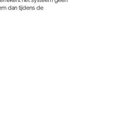
errekent het systeem geen
em dan tijdens de