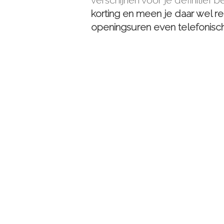
verschijnen vóór je definitief b
korting en meen je daar wel r
openingsuren even telefonisc