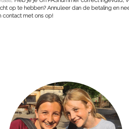
etaalt.
Heb je je UiTPASnummer correct ingevuld, v
echt op te hebben? Annuleer dan de betaling en ne
h contact met ons op!