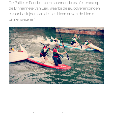
De Pallieter Peddel is een spannende estafetterace op
de Binnennete van Lier, waarbij de jeugdverenigingen
elkaar bestrijden om de titel 'Heerser van de Lierse
binnenwateren'.