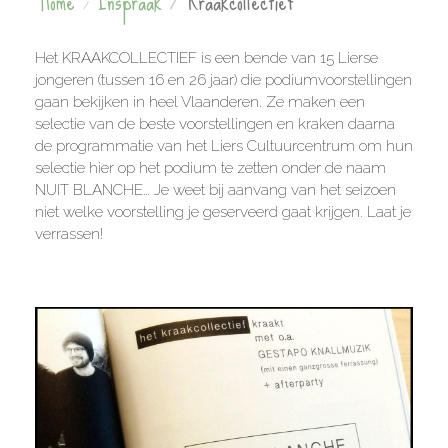
Home
Inspraak
Kraakcollectief
Het KRAAKCOLLECTIEF is een bende van 15 Lierse
jongeren (tussen 16 en 26 jaar) die podiumvoorstellingen
gaan bekijken in heel Vlaanderen. Ze maken een
selectie van de beste voorstellingen en kraken daarna
de programmatie van het Liers Cultuurcentrum om hun
selectie hier op het podium te zetten onder de naam
NUIT BLANCHE… Je weet bij aanvang van het seizoen
niet welke voorstelling je geserveerd gaat krijgen. Laat je
verrassen!